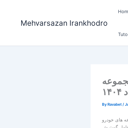
Skip
to
Hom
content
Mehvarsazan Irankhodro
Tuto
مجموعه
By
Ravabet
/
J
ه های خودرو
دی بزرگی، مدیرعامل گسترش