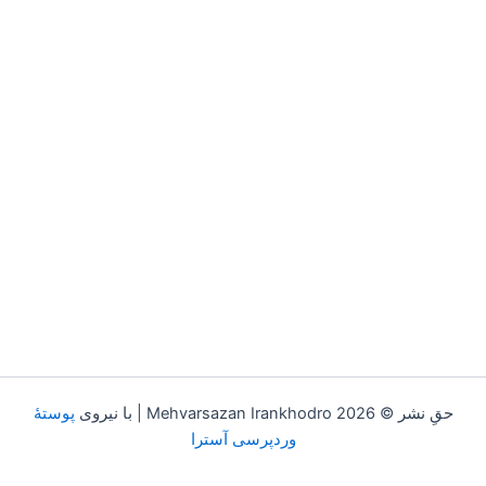
حقِ نشر © 2026 Mehvarsazan Irankhodro | با نیروی
پوستهٔ
وردپرسی آسترا