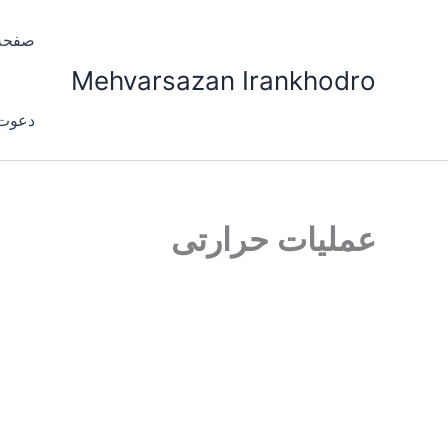
رش
ه
صفحه
حتوا
Mehvarsazan Irankhodro
دعوت 
عملیات حرارتی