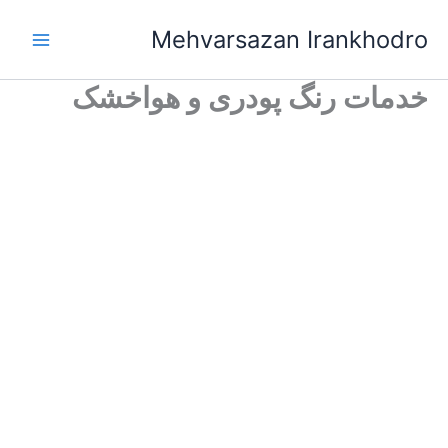
رش
Mehvarsazan Irankhodro
ه
Main
حتوا
خدمات رنگ پودری و هواخشک
Menu