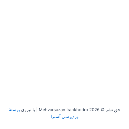
حقِ نشر © 2026 Mehvarsazan Irankhodro | با نیروی
پوستهٔ
وردپرسی آسترا