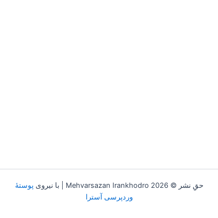
حقِ نشر © 2026 Mehvarsazan Irankhodro | با نیروی
پوستهٔ
وردپرسی آسترا